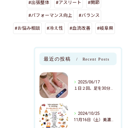
#出張整体
#アスリート
#関節
#パフォーマンス向上
#バランス
#お悩み相談
#冷え性
#血流改善
#岐阜県
最近の投稿
Recent Posts
2025/06/17
１日２回、足を30分乗せるだけ！
2024/10/25
11月16日（土）美濃加茂市文化会館かもーるさんにてマルシェのご案内！