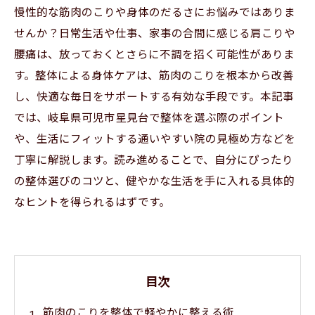
慢性的な筋肉のこりや身体のだるさにお悩みではありま
せんか？日常生活や仕事、家事の合間に感じる肩こりや
腰痛は、放っておくとさらに不調を招く可能性がありま
す。整体による身体ケアは、筋肉のこりを根本から改善
し、快適な毎日をサポートする有効な手段です。本記事
では、岐阜県可児市星見台で整体を選ぶ際のポイント
や、生活にフィットする通いやすい院の見極め方などを
丁寧に解説します。読み進めることで、自分にぴったり
の整体選びのコツと、健やかな生活を手に入れる具体的
なヒントを得られるはずです。
目次
筋肉のこりを整体で軽やかに整える術