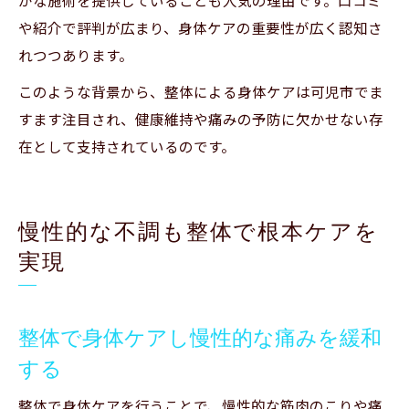
かな施術を提供していることも人気の理由です。口コミ
や紹介で評判が広まり、身体ケアの重要性が広く認知さ
れつつあります。
このような背景から、整体による身体ケアは可児市でま
すます注目され、健康維持や痛みの予防に欠かせない存
在として支持されているのです。
慢性的な不調も整体で根本ケアを
実現
整体で身体ケアし慢性的な痛みを緩和
する
整体で身体ケアを行うことで、慢性的な筋肉のこりや痛