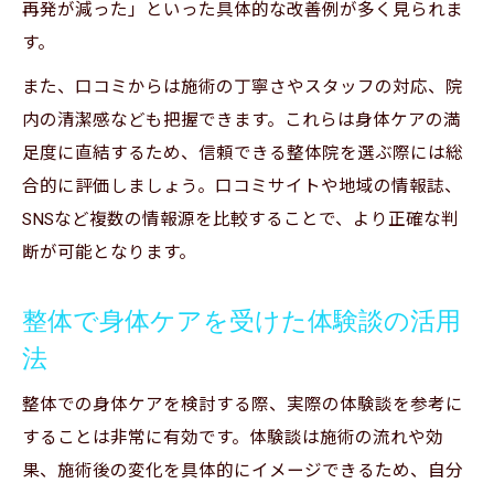
再発が減った」といった具体的な改善例が多く見られま
す。
また、口コミからは施術の丁寧さやスタッフの対応、院
内の清潔感なども把握できます。これらは身体ケアの満
足度に直結するため、信頼できる整体院を選ぶ際には総
合的に評価しましょう。口コミサイトや地域の情報誌、
SNSなど複数の情報源を比較することで、より正確な判
断が可能となります。
整体で身体ケアを受けた体験談の活用
法
整体での身体ケアを検討する際、実際の体験談を参考に
することは非常に有効です。体験談は施術の流れや効
果、施術後の変化を具体的にイメージできるため、自分