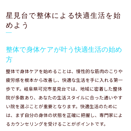
星見台で整体による快適生活を始
めよう
整体で身体ケアが叶う快適生活の始め
方
整体で身体ケアを始めることは、慢性的な筋肉のこりや
疲労感を根本から改善し、快適な生活を手に入れる第一
歩です。岐阜県可児市星見台では、地域に密着した整体
院が多数あり、あなたの生活スタイルに合った通いやす
い院を選ぶことが重要となります。快適生活のために
は、まず自分の身体の状態を正確に把握し、専門家によ
るカウンセリングを受けることがポイントです。