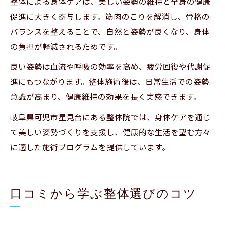
整体による身体ケアは、美しい姿勢の維持と全身の健康
促進に大きく寄与します。筋肉のこりを解消し、骨格の
バランスを整えることで、自然と姿勢が良くなり、身体
の負担が軽減されるためです。
良い姿勢は血流や呼吸の効率を高め、疲労回復や代謝促
進にもつながります。整体施術後は、日常生活での姿勢
意識が高まり、健康維持の効果を長く実感できます。
岐阜県可児市星見台にある整体院では、身体ケアを通じ
て美しい姿勢づくりを支援し、健康的な生活を望む方々
に適した施術プログラムを提供しています。
口コミから学ぶ整体選びのコツ