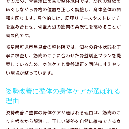
そのため、骨盤矯正を含む整体施術では、筋肉の緊張を
ほぐしながら骨格の位置を正しく調整し、身体全体の調
和を図ります。具体的には、筋膜リリースやストレッチ
を組み合わせ、骨盤周辺の筋肉の柔軟性を高めることが
効果的です。
岐阜県可児市星見台の整体院では、個々の身体状態を丁
寧に検査し、筋肉のこりに合わせた骨盤矯正プランを提
案しているため、身体ケアと骨盤矯正を同時に叶えやす
い環境が整っています。
姿勢改善に整体の身体ケアが選ばれる
理由
姿勢改善に整体の身体ケアが選ばれる理由は、筋肉のこ
りを根本から解消し、正しい姿勢を自然に維持できる身