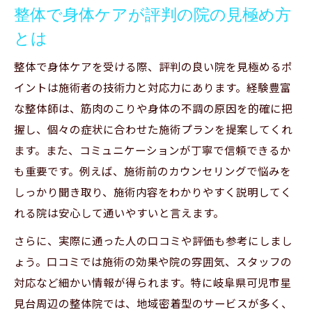
整体で身体ケアが評判の院の見極め方
とは
整体で身体ケアを受ける際、評判の良い院を見極めるポ
イントは施術者の技術力と対応力にあります。経験豊富
な整体師は、筋肉のこりや身体の不調の原因を的確に把
握し、個々の症状に合わせた施術プランを提案してくれ
ます。また、コミュニケーションが丁寧で信頼できるか
も重要です。例えば、施術前のカウンセリングで悩みを
しっかり聞き取り、施術内容をわかりやすく説明してく
れる院は安心して通いやすいと言えます。
さらに、実際に通った人の口コミや評価も参考にしまし
ょう。口コミでは施術の効果や院の雰囲気、スタッフの
対応など細かい情報が得られます。特に岐阜県可児市星
見台周辺の整体院では、地域密着型のサービスが多く、