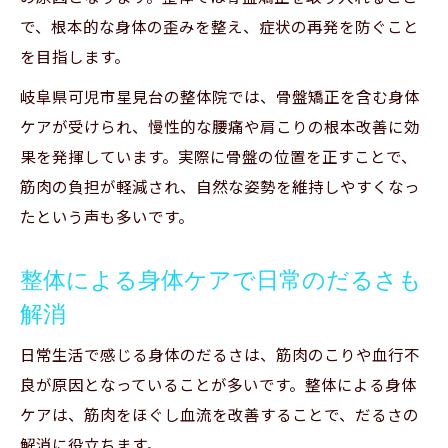
で、根本的な身体の歪みを整え、症状の再発を防ぐこと
を目指します。
岐阜県可児市星見台の整体院では、骨盤矯正を含む身体
ケアが受けられ、慢性的な腰痛や肩こりの根本改善に効
果を発揮しています。実際に骨盤の位置を正すことで、
筋肉の負担が軽減され、自然な姿勢を維持しやすくなっ
たという声も多いです。
整体による身体ケアで日常のだるさも
解消
日常生活で感じる身体のだるさは、筋肉のこりや血行不
良が原因となっていることが多いです。整体による身体
ケアは、筋肉をほぐし血流を改善することで、だるさの
解消に役立ちます。