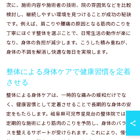
次に、施術内容や施術者の技術、院の雰囲気などを比較
検討し、継続しやすい環境を見つけることが成功の秘訣
です。例えば、肩こりや腰痛の原因となる筋肉のこりを
丁寧にほぐす整体を選ぶことで、日常生活の動作が楽に
なり、身体の負担が減少します。こうした積み重ねが、
身体の不調を解消し快適な毎日を実現します。
整体による身体ケアで健康習慣を定着
させる
整体による身体ケアは、一時的な痛みの緩和だけでな
く、健康習慣として定着させることで長期的な身体の安
定をもたらします。岐阜県可児市星見台の整体院では、
定期的な施術により筋肉のこりを予防し、身体のバラン
スを整えるサポートが受けられます。これにより、慢性