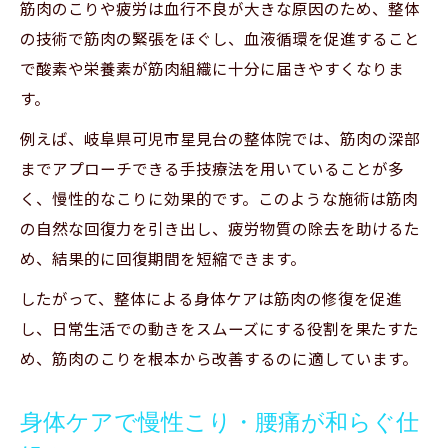
筋肉のこりや疲労は血行不良が大きな原因のため、整体
の技術で筋肉の緊張をほぐし、血液循環を促進すること
で酸素や栄養素が筋肉組織に十分に届きやすくなりま
す。
例えば、岐阜県可児市星見台の整体院では、筋肉の深部
までアプローチできる手技療法を用いていることが多
く、慢性的なこりに効果的です。このような施術は筋肉
の自然な回復力を引き出し、疲労物質の除去を助けるた
め、結果的に回復期間を短縮できます。
したがって、整体による身体ケアは筋肉の修復を促進
し、日常生活での動きをスムーズにする役割を果たすた
め、筋肉のこりを根本から改善するのに適しています。
身体ケアで慢性こり・腰痛が和らぐ仕