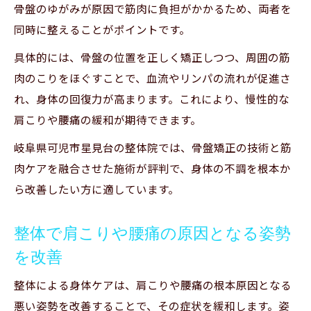
骨盤のゆがみが原因で筋肉に負担がかかるため、両者を
同時に整えることがポイントです。
具体的には、骨盤の位置を正しく矯正しつつ、周囲の筋
肉のこりをほぐすことで、血流やリンパの流れが促進さ
れ、身体の回復力が高まります。これにより、慢性的な
肩こりや腰痛の緩和が期待できます。
岐阜県可児市星見台の整体院では、骨盤矯正の技術と筋
肉ケアを融合させた施術が評判で、身体の不調を根本か
ら改善したい方に適しています。
整体で肩こりや腰痛の原因となる姿勢
を改善
整体による身体ケアは、肩こりや腰痛の根本原因となる
悪い姿勢を改善することで、その症状を緩和します。姿