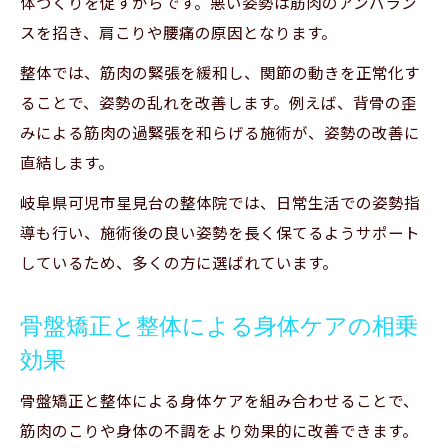
体づくりを促すからです。悪い姿勢は筋肉のアンバラン
スを招き、肩こりや腰痛の原因となります。
整体では、筋肉の緊張を緩和し、関節の動きを正常化す
ることで、姿勢の乱れを改善します。例えば、背骨の歪
みによる筋肉の過緊張を和らげる施術が、姿勢の改善に
直結します。
岐阜県可児市星見台の整体院では、日常生活での姿勢指
導も行い、施術後の良い姿勢を長く保てるようサポート
しているため、多くの方に選ばれています。
骨盤矯正と整体による身体ケアの相乗
効果
骨盤矯正と整体による身体ケアを組み合わせることで、
筋肉のこりや身体の不調をより効果的に改善できます。